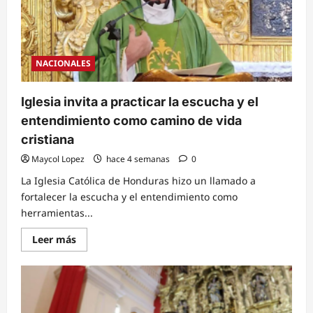
NACIONALES
Iglesia invita a practicar la escucha y el
entendimiento como camino de vida
cristiana
Maycol Lopez
hace 4 semanas
0
La Iglesia Católica de Honduras hizo un llamado a
fortalecer la escucha y el entendimiento como
herramientas...
Read
Leer más
more
about
Iglesia
invita
a
practicar
la