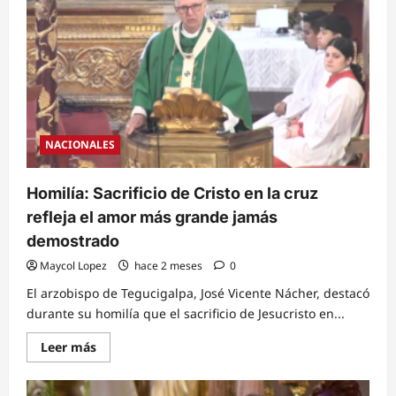
envía
contundente
mensaje
a
quienes
se
apropian
de
recursos
del
Estado
NACIONALES
Homilía: Sacrificio de Cristo en la cruz
refleja el amor más grande jamás
demostrado
Maycol Lopez
hace 2 meses
0
El arzobispo de Tegucigalpa, José Vicente Nácher, destacó
durante su homilía que el sacrificio de Jesucristo en...
Read
Leer más
more
about
Homilía:
Sacrificio