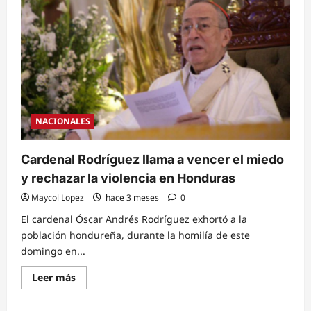
de
Cristo
en
la
cruz
refleja
el
amor
más
grande
jamás
demostrado
NACIONALES
Cardenal Rodríguez llama a vencer el miedo
y rechazar la violencia en Honduras
Maycol Lopez
hace 3 meses
0
El cardenal Óscar Andrés Rodríguez exhortó a la
población hondureña, durante la homilía de este
domingo en...
Read
Leer más
more
about
Cardenal