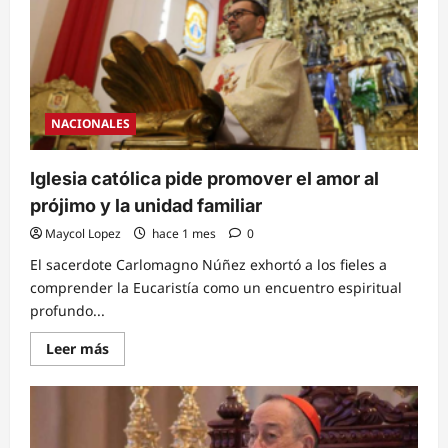
escucha
y
el
entendimiento
como
camino
de
vida
cristiana
NACIONALES
Iglesia católica pide promover el amor al
prójimo y la unidad familiar
Maycol Lopez
hace 1 mes
0
El sacerdote Carlomagno Núñez exhortó a los fieles a
comprender la Eucaristía como un encuentro espiritual
profundo...
Read
Leer más
more
about
Iglesia
católica
pide
promover
el