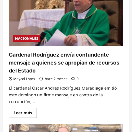
amor
al
prójimo
y
la
unidad
familiar
NACIONALES
Cardenal Rodríguez envía contundente
mensaje a quienes se apropian de recursos
del Estado
Maycol Lopez
hace 2 meses
0
El cardenal Óscar Andrés Rodríguez Maradiaga emitió
este domingo un firme mensaje en contra de la
corrupción,...
Read
Leer más
more
about
Cardenal
Rodríguez