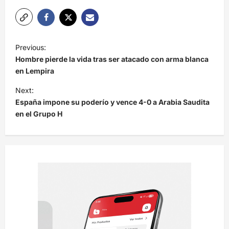
N
Previous:
a
Hombre pierde la vida tras ser atacado con arma blanca
v
en Lempira
e
Next:
España impone su poderío y vence 4-0 a Arabia Saudita
g
en el Grupo H
a
c
i
ó
n
d
e