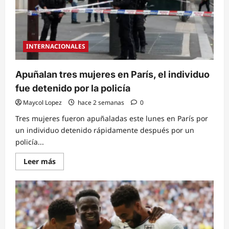
INTERNACIONALES
Apuñalan tres mujeres en París, el individuo
fue detenido por la policía
Maycol Lopez
hace 2 semanas
0
Tres mujeres fueron apuñaladas este lunes en París por
un individuo detenido rápidamente después por un
policía...
Read
Leer más
more
about
Apuñalan
tres
mujeres
en
París,
el
individuo