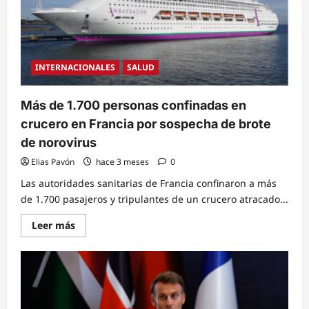
últimos
días
ante
ola
de
calor
extremo
INTERNACIONALES
SALUD
Más de 1.700 personas confinadas en
crucero en Francia por sospecha de brote
de norovirus
Elias Pavón
hace 3 meses
0
Las autoridades sanitarias de Francia confinaron a más
de 1.700 pasajeros y tripulantes de un crucero atracado...
Read
Leer más
more
about
Más
de
1.700
personas
confinadas
en