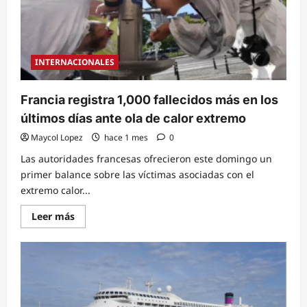
al
superar
por
la
mínima
a
Paraguay
INTERNACIONALES
1-
0
Francia registra 1,000 fallecidos más en los
últimos días ante ola de calor extremo
Maycol Lopez
hace 1 mes
0
Las autoridades francesas ofrecieron este domingo un
primer balance sobre las víctimas asociadas con el
extremo calor...
Read
Leer más
more
about
Francia
registra
1,000
fallecidos
más
en
los