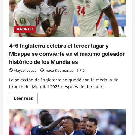
fue
detenido
por
la
policía
DEPORTES
4-6 Inglaterra celebra el tercer lugar y
Mbappé se convierte en el máximo goleador
histórico de los Mundiales
Maycol Lopez
hace 3 semanas
0
La selección de Inglaterra se quedó con la medalla de
bronce del Mundial 2026 después de derrotar...
Read
Leer más
more
about
4-
6
Inglaterra
celebra
el
tercer