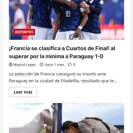
lugar
y
Mbappé
se
convierte
en
el
máximo
DEPORTES
goleador
histórico
de
los
¡Francia se clasifica a Cuartos de Final! al
Mundiales
superar por la mínima a Paraguay 1-0
Maycol Lopez
hace 1 mes
0
La selección de Francia consiguió su triunfo ante
Paraguay en la ciudad de Filadelfia, resultado que le...
Read
Leer más
more
about
¡Francia
se
clasifica
a
Cuartos
de
Final!