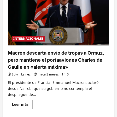
crucero
en
Francia
por
sospecha
de
brote
de
norovirus
INTERNACIONALES
Macron descarta envío de tropas a Ormuz,
pero mantiene el portaaviones Charles de
Gaulle en «alerta máxima»
Edwin Laínez
hace 3 meses
0
El presidente de Francia, Emmanuel Macron, aclaró
desde Nairobi que su gobierno no contempla el
despliegue de...
Read
Leer más
more
about
Macron