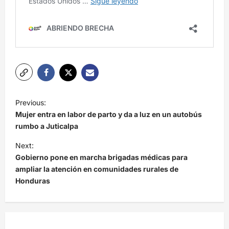
N
Previous:
a
Mujer entra en labor de parto y da a luz en un autobús
v
rumbo a Juticalpa
e
Next:
Gobierno pone en marcha brigadas médicas para
g
ampliar la atención en comunidades rurales de
a
Honduras
c
i
ó