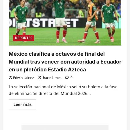
DEPORTES
México clasifica a octavos de final del
Mundial tras vencer con autoridad a Ecuador
en un pletórico Estadio Azteca
Edwin Laínez
hace 1 mes
0
La selección nacional de México selló su boleto a la fase
de eliminación directa del Mundial 2026...
Read
Leer más
more
about
México
clasifica
a
octavos