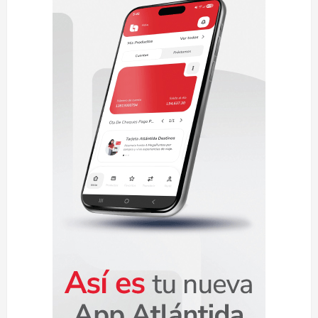
eliminar
discriminación
laboral
por
edad