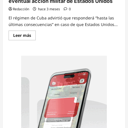
eventual acción militar de Estados Unidos
Redacción
hace 3 meses
0
El régimen de Cuba advirtió que responderá “hasta las
últimas consecuencias” en caso de que Estados Unidos...
Read
Leer más
more
about
Cuba
advierte
posible
respuesta
ante
una
eventual
acción
militar
de
Estados
Unidos