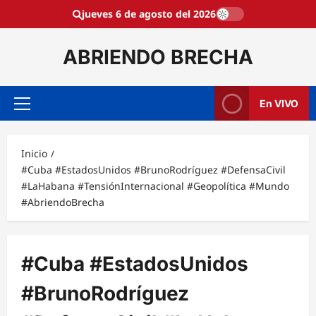
Saltar
jueves 6 de agosto del 2026
al
contenido
ABRIENDO BRECHA
En VIVO
Menú
principal
Inicio
#Cuba #EstadosUnidos #BrunoRodríguez #DefensaCivil
#LaHabana #TensiónInternacional #Geopolítica #Mundo
#AbriendoBrecha
#Cuba #EstadosUnidos
#BrunoRodríguez