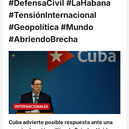
#DefensaCivil #LaHabana
#TensiónInternacional
#Geopolítica #Mundo
#AbriendoBrecha
INTERNACIONALES
Cuba advierte posible respuesta ante una