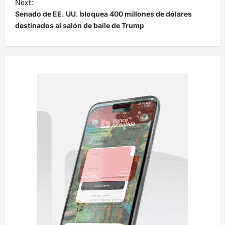
e
Next:
Senado de EE. UU. bloquea 400 millones de dólares
g
destinados al salón de baile de Trump
a
c
i
ó
n
d
e
e
n
t
r
a
d