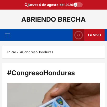
Saltar
jueves 6 de agosto del 2026
al
contenido
ABRIENDO BRECHA
En VIVO
Menú
principal
Inicio
#CongresoHonduras
#CongresoHonduras