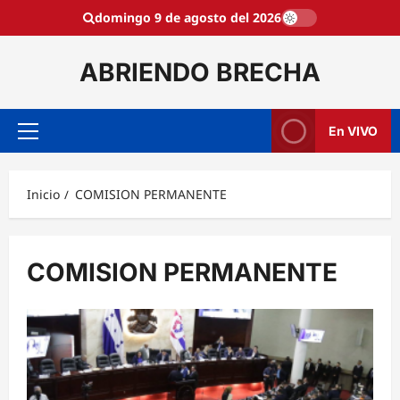
Saltar
domingo 9 de agosto del 2026
al
contenido
ABRIENDO BRECHA
En VIVO
Menú
principal
Inicio
COMISION PERMANENTE
COMISION PERMANENTE