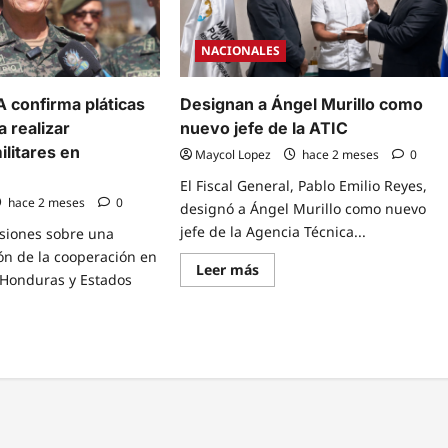
NACIONALES
A confirma pláticas
Designan a Ángel Murillo como
 realizar
nuevo jefe de la ATIC
litares en
Maycol Lopez
hace 2 meses
0
El Fiscal General, Pablo Emilio Reyes,
hace 2 meses
0
designó a Ángel Murillo como nuevo
jefe de la Agencia Técnica...
rsiones sobre una
ón de la cooperación en
Read
Leer más
 Honduras y Estados
more
about
Designan
a
Ángel
Murillo
e
como
t
nuevo
jefe
de
la
A
ATIC
irma