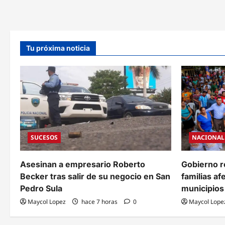
pláti
y
con
reforzar
EE.U
operativos
para
reali
oper
milit
Tu próxima noticia
en
Hond
SUCESOS
NACIONAL
Asesinan a empresario Roberto
Gobierno r
Becker tras salir de su negocio en San
familias af
Pedro Sula
municipios 
Maycol Lopez
hace 7 horas
0
Maycol Lope