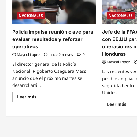
NACIONALES
NACIONALES
Policía impulsa reunión clave para
Jefe de la FFA
evaluar resultados y reforzar
con EE.UU para
operativos
operaciones mi
Honduras
Maycol Lopez
hace 2 meses
0
Maycol Lopez
El director general de la Policía
Nacional, Rigoberto Oseguera Mass,
Las recientes ve
anunció que el próximo martes se
posible ampliaci
desarrollará...
seguridad entre
Unidos...
Read
Leer más
more
Read
Leer más
about
mor
Policía
abou
impulsa
Jefe
reunión
de
clave
la
para
FFA
evaluar
conf
resultados