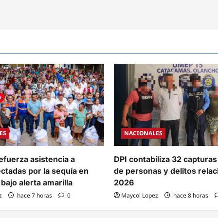
cas
U
zar
aciones
ares
uras
ES
NACIONALES
efuerza asistencia a
DPI contabiliza 32 capturas
ectadas por la sequía en
de personas y delitos rela
bajo alerta amarilla
2026
z
hace 7 horas
0
Maycol Lopez
hace 8 horas