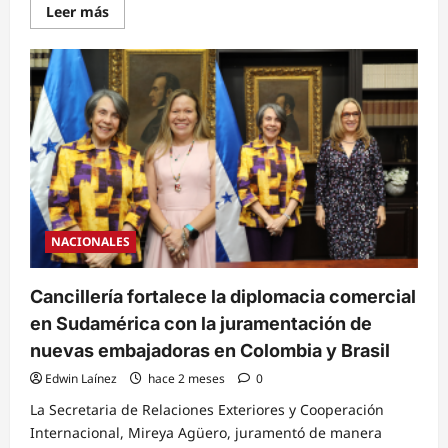
Read
Leer más
more
about
Cancilleres
del
SICA
avanzan
en
el
proceso
de
elección
para
la
Secretaría
General
del
NACIONALES
período
2026-
2030
Cancillería fortalece la diplomacia comercial
en Sudamérica con la juramentación de
nuevas embajadoras en Colombia y Brasil
Edwin Laínez
hace 2 meses
0
La Secretaria de Relaciones Exteriores y Cooperación
Internacional, Mireya Agüero, juramentó de manera