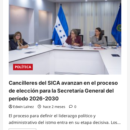
Alianza
estratégica:
Cancillería
y
UNAH
impulsarán
la
diplomacia
científica
y
facilitarán
el
reconocimiento
de
títulos
de
la
POLÍTICA
diáspora
Cancilleres del SICA avanzan en el proceso
de elección para la Secretaría General del
período 2026-2030
Edwin Laínez
hace 2 meses
0
El proceso para definir el liderazgo político y
administrativo del istmo entra en su etapa decisiva. Los...