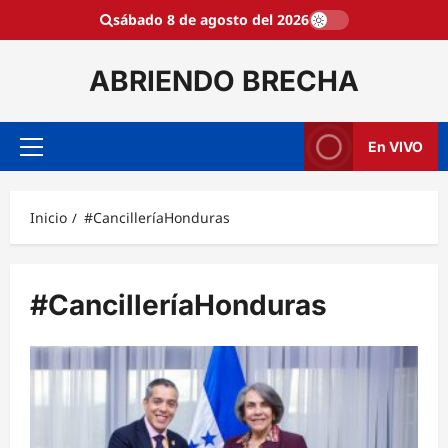
Saltar
sábado 8 de agosto del 2026
al
contenido
ABRIENDO BRECHA
En VIVO
Menú
principal
Inicio
#CancilleríaHonduras
#CancilleríaHonduras