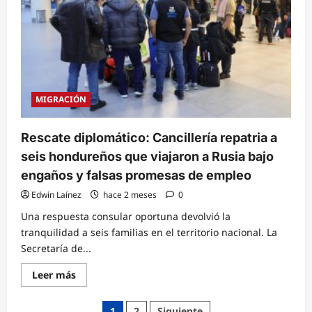
acuerdo
para
promover
una
migración
segura,
ordenada
y
humana
MIGRACIÓN
Rescate diplomático: Cancillería repatria a
seis hondureños que viajaron a Rusia bajo
engaños y falsas promesas de empleo
Edwin Laínez
hace 2 meses
0
Una respuesta consular oportuna devolvió la
tranquilidad a seis familias en el territorio nacional. La
Secretaría de...
Read
Leer más
more
about
Rescate
Paginación
1
2
Siguiente