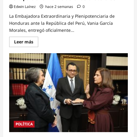
Edwin Laínez
hace 2 semanas
0
La Embajadora Extraordinaria y Plenipotenciaria de
Honduras ante la República del Perú, Vania García
Morales, entregó oficialmente...
Read
Leer más
more
about
Embajadora
Vania
García
Morales
presenta
Cartas
Credenciales
ante
el
gobierno
del
Perú
para
afianzar
relaciones
bilaterales
POLÍTICA