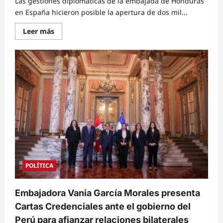
Las gestiones diplomáticas de la embajada de Honduras
en España hicieron posible la apertura de dos mil...
Read
Leer más
more
about
Honduras
logra
2,000
plazas
adicionales
de
trabajo
temporal
en
España
bajo
el
modelo
de
migración
circular
POLÍTICA
Embajadora Vania García Morales presenta
Cartas Credenciales ante el gobierno del
Perú para afianzar relaciones bilaterales