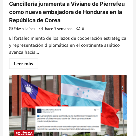
Cancillería juramenta a Viviane de Pierrefeu
como nueva embajadora de Honduras en la
República de Corea
Edwin Laínez
hace 3 semanas
0
El fortalecimiento de los lazos de cooperación estratégica
y representación diplomática en el continente asiático
avanza hacia...
Read
Leer más
more
about
Cancillería
juramenta
a
Viviane
de
Pierrefeu
como
nueva
embajadora
de
Honduras
en
la
República
POLÍTICA
de