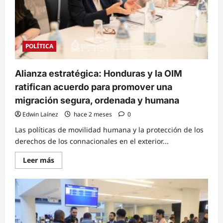
diplomáticas
con
Taiwán
POLÍTICA
Alianza estratégica: Honduras y la OIM
ratifican acuerdo para promover una
migración segura, ordenada y humana
Edwin Laínez
hace 2 meses
0
Las políticas de movilidad humana y la protección de los
derechos de los connacionales en el exterior...
Read
Leer más
more
about
Alianza
estratégica:
Honduras
y
la
OIM
ratifican