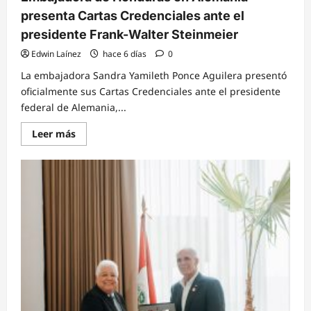
presenta Cartas Credenciales ante el
presidente Frank-Walter Steinmeier
Edwin Laínez
hace 6 días
0
La embajadora Sandra Yamileth Ponce Aguilera presentó
oficialmente sus Cartas Credenciales ante el presidente
federal de Alemania,...
Read
Leer más
more
about
Embajadora
de
Honduras
en
Alemania
presenta
Cartas
Credenciales
ante
el
presidente
Frank-
Walter
Steinmeier