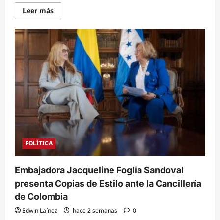
Read
Leer más
more
about
Presidente
Nasry
Asfura
llega
a
Lima
para
asistir
a
la
investidura
de
Keiko
Fujimori
en
Perú
POLÍTICA
Embajadora Jacqueline Foglia Sandoval
presenta Copias de Estilo ante la Cancillería
de Colombia
Edwin Laínez
hace 2 semanas
0