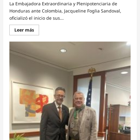
La Embajadora Extraordinaria y Plenipotenciaria de
Honduras ante Colombia, Jacqueline Foglia Sandoval,
oficializó el inicio de sus...
Read
Leer más
more
about
Embajadora
Jacqueline
Foglia
Sandoval
presenta
Copias
de
Estilo
ante
la
Cancillería
de
Colombia