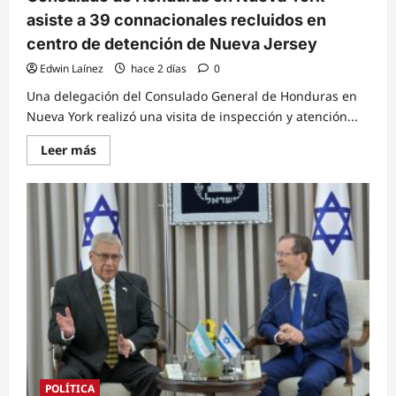
asiste a 39 connacionales recluidos en
centro de detención de Nueva Jersey
Edwin Laínez
hace 2 días
0
Una delegación del Consulado General de Honduras en
Nueva York realizó una visita de inspección y atención...
Read
Leer más
more
about
Consulado
de
Honduras
en
Nueva
York
asiste
a
39
connacionales
recluidos
en
centro
de
detención
de
Nueva
POLÍTICA