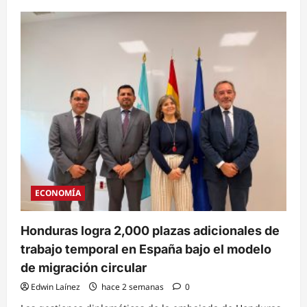
about
Embajador
Roberto
Flores
Bermúdez
sostiene
encuentro
de
alto
nivel
con
el
Departamento
de
Estado
de
EE.
UU.
ECONOMÍA
Honduras logra 2,000 plazas adicionales de
trabajo temporal en España bajo el modelo
de migración circular
Edwin Laínez
hace 2 semanas
0