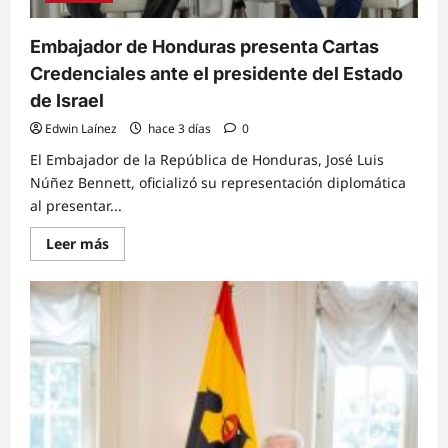
Jersey
Embajador de Honduras presenta Cartas
Credenciales ante el presidente del Estado
de Israel
Edwin Laínez
hace 3 días
0
El Embajador de la República de Honduras, José Luis
Núñez Bennett, oficializó su representación diplomática
al presentar...
Read
Leer más
more
about
Embajador
de
Honduras
presenta
Cartas
Credenciales
ante
el
presidente
del
Estado
de