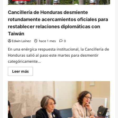
Corea
Cancillería de Honduras desmiente
rotundamente acercamientos oficiales para
restablecer relaciones diplomáticas con
Taiwán
Edwin Laínez
hace 1 mes
0
En una enérgica respuesta institucional, la Cancillería de
Honduras salió al paso este martes para desmentir
categóricamente...
Read
Leer más
more
about
Cancillería
de
Honduras
desmiente
rotundamente
acercamientos
oficiales
para
restablecer
relaciones