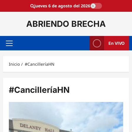
Saltar
jueves 6 de agosto del 2026
al
contenido
ABRIENDO BRECHA
En VIVO
Menú
principal
Inicio
#CancilleríaHN
#CancilleríaHN