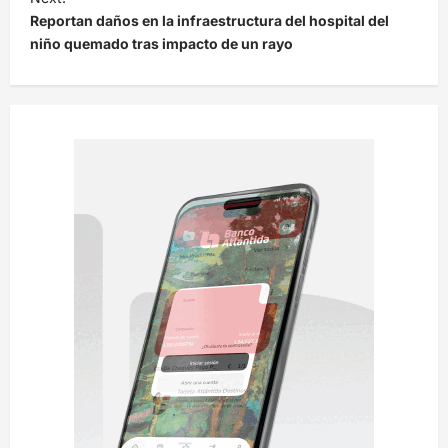
e
Reportan daños en la infraestructura del hospital del
niño quemado tras impacto de un rayo
g
a
c
i
ó
n
d
e
e
n
t
r
a