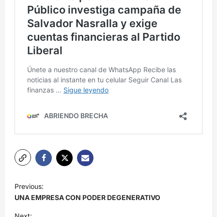
N
Previous:
a
UNA EMPRESA CON PODER DEGENERATIVO
v
Next: