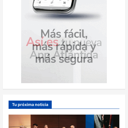
d
a
s
Tu próxima noticia