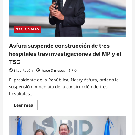
reformas
en
energías
NACIONALES
Asfura suspende construcción de tres
hospitales tras investigaciones del MP y el
TSC
Elias Pavón
hace 3 meses
0
El presidente de la República, Nasry Asfura, ordenó la
suspensión inmediata de la construcción de tres
hospitales...
Read
Leer más
more
about
Asfura
suspende
construcción
de
tres