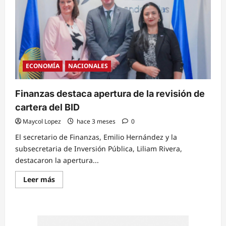
hospitales
tras
investigaciones
del
MP
y
el
TSC
ECONOMÍA
NACIONALES
Finanzas destaca apertura de la revisión de
cartera del BID
Maycol Lopez
hace 3 meses
0
El secretario de Finanzas, Emilio Hernández y la
subsecretaria de Inversión Pública, Liliam Rivera,
destacaron la apertura...
Read
Leer más
more
about
Finanzas
destaca
apertura
de