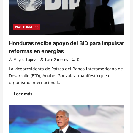
NACIONALES
Honduras recibe apoyo del BID para impulsar
reformas en energías
Maycol Lopez
hace 2 meses
0
La vicepresidenta de Países del Banco Interamericano de
Desarrollo (BID), Anabel González, manifestó que el
organismo internacional...
Read
Leer más
more
about
Honduras
recibe
apoyo
del
BID
para
impulsar