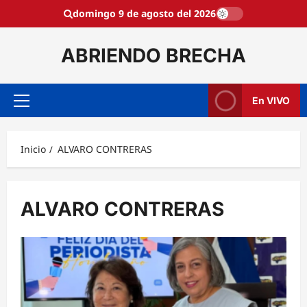
Saltar
domingo 9 de agosto del 2026
al
contenido
ABRIENDO BRECHA
En VIVO
Menú
principal
Inicio
ALVARO CONTRERAS
ALVARO CONTRERAS