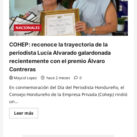
NACIONALES
COHEP: reconoce la trayectoria de la
periodista Lucía Alvarado galardonada
recientemente con el premio Álvaro
Contreras
Maycol Lopez
hace 2 meses
0
En conmemoración del Día del Periodista Hondureño, el
Consejo Hondureño de la Empresa Privada (Cohep) rindió
un...
Read
Leer más
more
about
COHEP:
reconoce
la