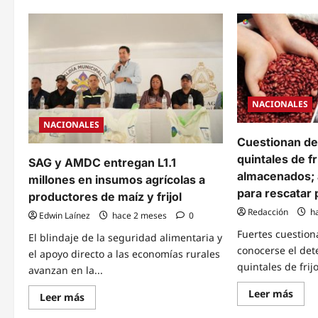
NACIONALES
NACIONALES
Cuestionan de
quintales de fr
SAG y AMDC entregan L1.1
almacenados; a
millones en insumos agrícolas a
para rescatar 
productores de maíz y frijol
Redacción
h
Edwin Laínez
hace 2 meses
0
Fuertes cuestion
El blindaje de la seguridad alimentaria y
conocerse el det
el apoyo directo a las economías rurales
quintales de frijo
avanzan en la...
Read
Leer más
Read
Leer más
mor
more
abou
about