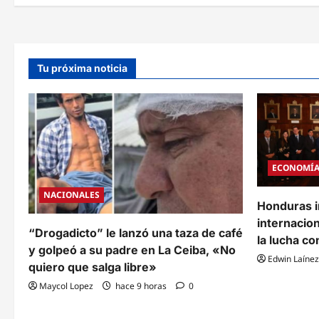
Cues
SAG
dete
y
de
AMDC
mile
entregan
de
L1.1
quint
millones
de
en
Tu próxima noticia
frijol
insumos
y
agrícolas
maíz
a
alma
productores
anali
de
alter
maíz
para
y
resca
frijol
part
del
ECONOMÍ
prod
NACIONALES
Honduras i
internacion
“Drogadicto” le lanzó una taza de café
la lucha co
y golpeó a su padre en La Ceiba, «No
Edwin Laínez
quiero que salga libre»
Maycol Lopez
hace 9 horas
0