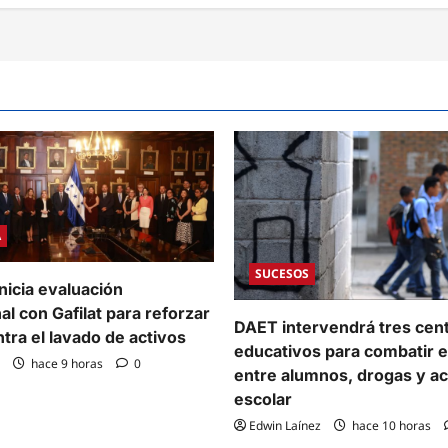
tionan
rioro
s
ales
cenados;
zan
nativas
tar
e
A
ucto
SUCESOS
nicia evaluación
al con Gafilat para reforzar
DAET intervendrá tres cen
ntra el lavado de activos
educativos para combatir e
hace 9 horas
0
entre alumnos, drogas y a
escolar
Edwin Laínez
hace 10 horas