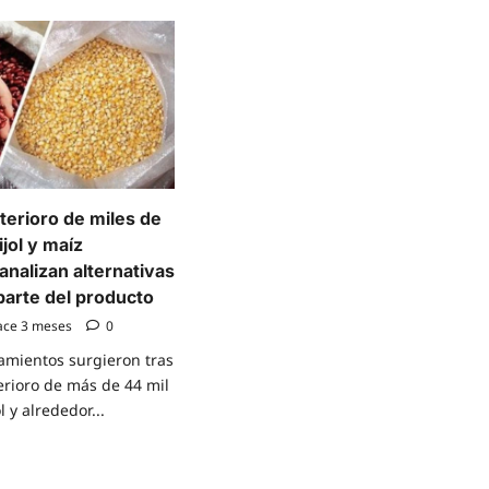
terioro de miles de
ijol y maíz
nalizan alternativas
parte del producto
ace 3 meses
0
amientos surgieron tras
erioro de más de 44 mil
l y alrededor...
e
t