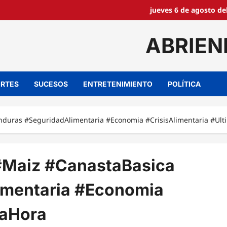
jueves 6 de agosto de
ABRIEN
RTES
SUCESOS
ENTRETENIMIENTO
POLÍTICA
nduras #SeguridadAlimentaria #Economia #CrisisAlimentaria #Ul
 #Maiz #CanastaBasica
imentaria #Economia
maHora