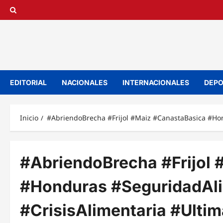
Saltar
al
contenido
EDITORIAL
NACIONALES
INTERNACIONALES
DEPO
Inicio
#AbriendoBrecha #Frijol #Maiz #CanastaBasica #Ho
#AbriendoBrecha #Frijol
#Honduras #SeguridadAl
#CrisisAlimentaria #Ulti