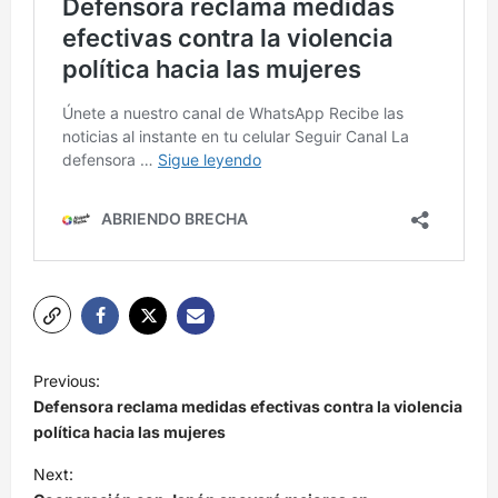
N
Previous:
a
Defensora reclama medidas efectivas contra la violencia
v
política hacia las mujeres
e
Next: