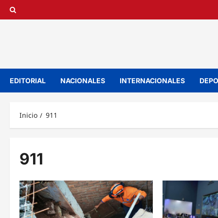
Saltar
al
contenido
EDITORIAL
NACIONALES
INTERNACIONALES
DEPO
Inicio
911
911