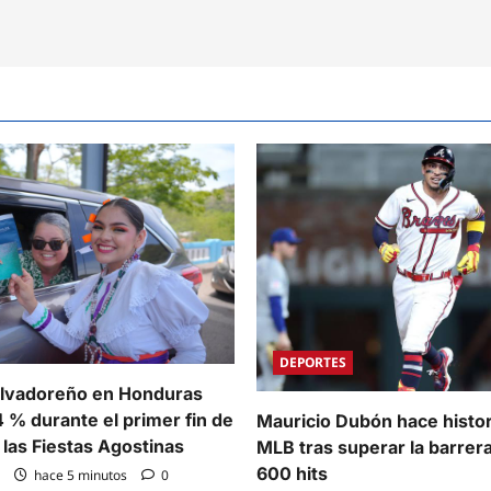
as
cipios
DEPORTES
alvadoreño en Honduras
 % durante el primer fin de
Mauricio Dubón hace histor
las Fiestas Agostinas
MLB tras superar la barrera
600 hits
hace 5 minutos
0