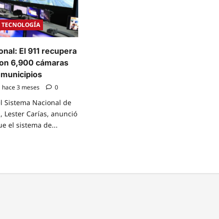
TECNOLOGÍA
onal: El 911 recupera
con 6,900 cámaras
 municipios
hace 3 meses
0
el Sistema Nacional de
 Lester Carías, anunció
e el sistema de...
e
t
ancia
nal:
pera
atividad
0
ras