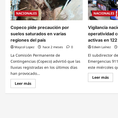
NACIONALES
NACIONALES
Copeco pide precaución por
Vigilancia naci
suelos saturados en varias
operatividad 
regiones del país
activas en 122
Maycol Lopez
hace 2 meses
0
Edwin Laínez
La Comisión Permanente de
El subdirector d
Contingencias (Copeco) advirtió que las
Emergencias 911,
lluvias registradas en los últimos días
este miércoles qu
han provocado...
Read
Leer más
mor
Read
Leer más
abou
more
Vigil
about
nacio
Copeco
El
pide
911
precaución
recu
por
oper
suelos
con
saturados
6,90
en
cáma