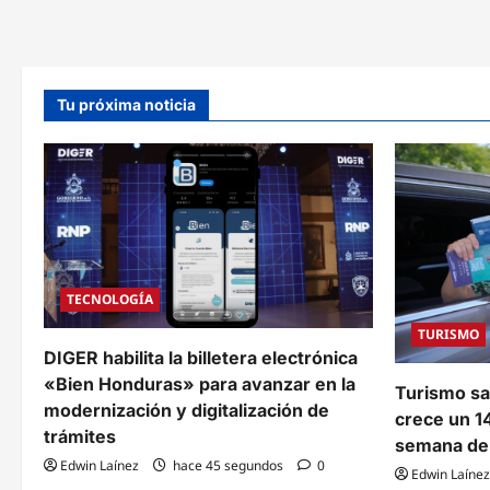
varias
activ
regiones
en
del
122
país
muni
Tu próxima noticia
TECNOLOGÍA
TURISMO
DIGER habilita la billetera electrónica
«Bien Honduras» para avanzar en la
Turismo s
modernización y digitalización de
crece un 14
trámites
semana de 
Edwin Laínez
hace 45 segundos
0
Edwin Laínez