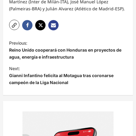
Martínez (Inter de Milán-ITA), José Manuel López
(Palmeiras-BRA) y Julián Alvarez (Atlético de Madrid-ESP).
N
Previous:
a
Reino Unido cooperará con Honduras en proyectos de
v
agua, energía e infraestructura
e
Next:
Gianni Infantino felicita al Motagua tras coronarse
g
campeón de la Liga Nacional
a
c
i
ó
n
d