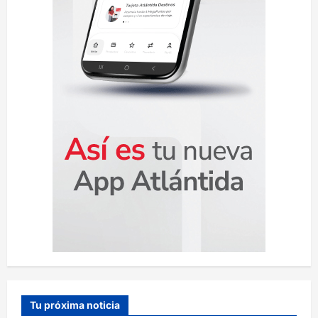
a
d
a
s
Tu próxima noticia