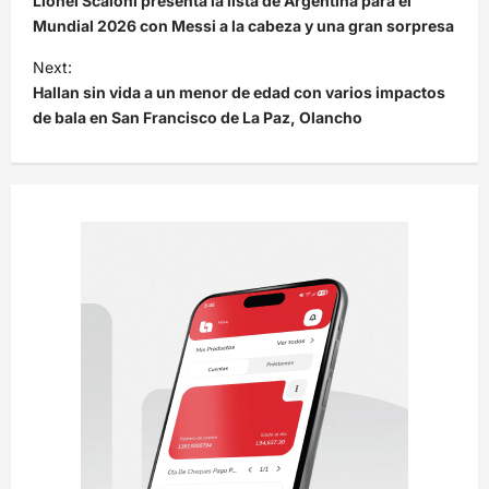
Lionel Scaloni presenta la lista de Argentina para el
v
Mundial 2026 con Messi a la cabeza y una gran sorpresa
e
Next:
Hallan sin vida a un menor de edad con varios impactos
g
de bala en San Francisco de La Paz, Olancho
a
c
i
ó
n
d
e
e
n
t
r