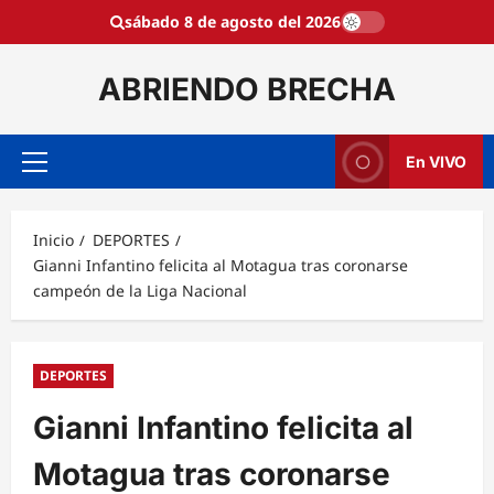
Saltar
sábado 8 de agosto del 2026
al
contenido
ABRIENDO BRECHA
En VIVO
Menú
principal
Inicio
DEPORTES
Gianni Infantino felicita al Motagua tras coronarse
campeón de la Liga Nacional
DEPORTES
Gianni Infantino felicita al
Motagua tras coronarse