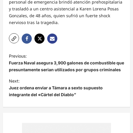
personal de emergencia brindó atención prehospitalaria
y trasladó a un centro asistencial a Karen Lorena Posas
Gonzales, de 48 años, quien sufrió un fuerte shock
nervioso tras la tragedia.
N
Previous:
a
Fuerza Naval asegura 3,900 galones de combustible que
v
presuntamente serian utilizados por grupos criminales
e
Next:
Juez ordena enviar a Támara a sexto supuesto
g
integrante del «Cártel del Diablo”
a
c
i
ó