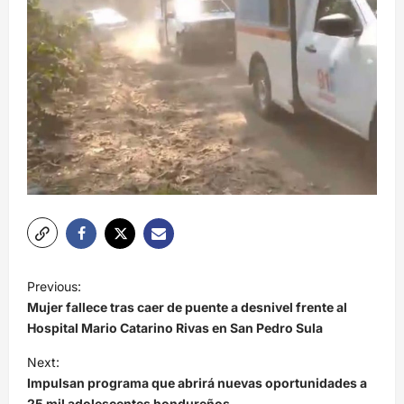
N
Previous:
a
Mujer fallece tras caer de puente a desnivel frente al
v
Hospital Mario Catarino Rivas en San Pedro Sula
e
Next:
Impulsan programa que abrirá nuevas oportunidades a
g
25 mil adolescentes hondureños