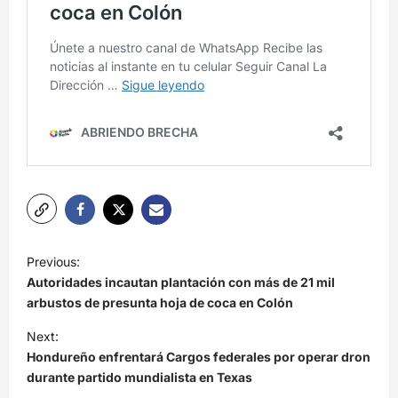
N
Previous:
a
Autoridades incautan plantación con más de 21 mil
v
arbustos de presunta hoja de coca en Colón
e
Next:
Hondureño enfrentará Cargos federales por operar dron
g
durante partido mundialista en Texas
a