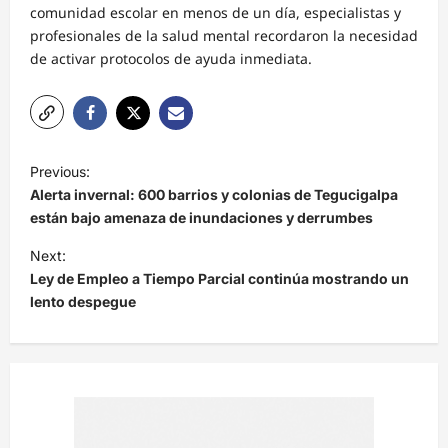
comunidad escolar en menos de un día, especialistas y
profesionales de la salud mental recordaron la necesidad
de activar protocolos de ayuda inmediata.
N
Previous:
a
Alerta invernal: 600 barrios y colonias de Tegucigalpa
v
están bajo amenaza de inundaciones y derrumbes
e
Next:
Ley de Empleo a Tiempo Parcial continúa mostrando un
g
lento despegue
a
c
i
ó
n