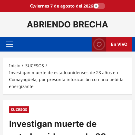
Saltar
viernes 7 de agosto del 2026
al
contenido
ABRIENDO BRECHA
En VIVO
Menú
principal
Inicio
SUCESOS
Investigan muerte de estadounidenses de 23 años en
Comayagüela, por presunta intoxicación con una bebida
energizante
SUCESOS
Investigan muerte de