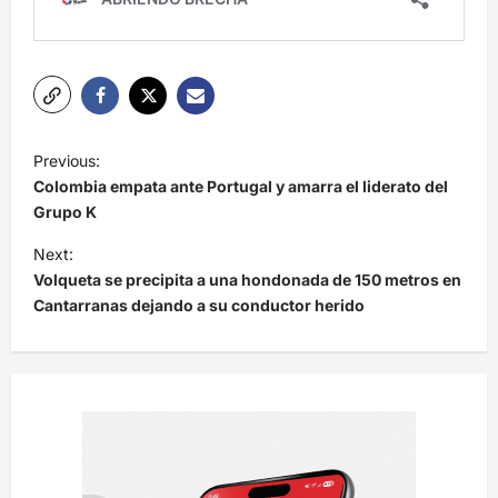
N
Previous:
a
Colombia empata ante Portugal y amarra el liderato del
v
Grupo K
e
Next:
Volqueta se precipita a una hondonada de 150 metros en
g
Cantarranas dejando a su conductor herido
a
c
i
ó
n
d