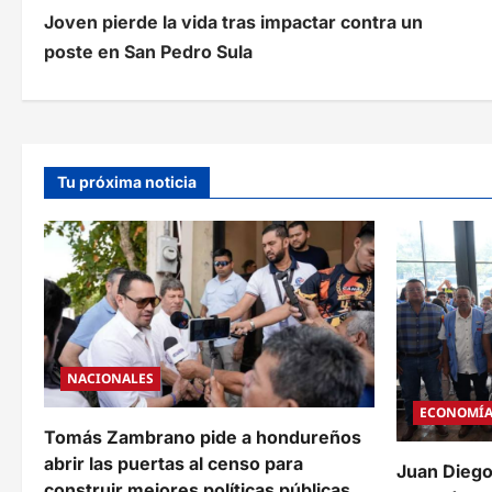
Joven pierde la vida tras impactar contra un
a
poste en San Pedro Sula
v
e
g
Tu próxima noticia
a
c
i
ó
n
NACIONALES
d
ECONOMÍ
e
Tomás Zambrano pide a hondureños
abrir las puertas al censo para
e
Juan Diego
construir mejores políticas públicas