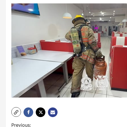
N
Previous: