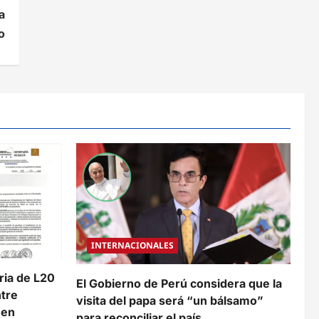
a
o
INTERNACIONALES
aria de L20
El Gobierno de Perú considera que la
ntre
visita del papa será “un bálsamo”
 en
para reconciliar el país