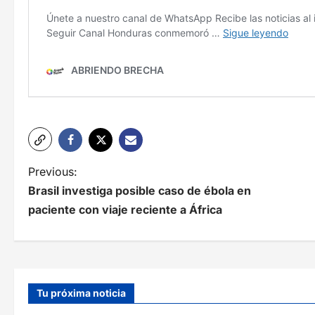
N
Previous:
Brasil investiga posible caso de ébola en
a
paciente con viaje reciente a África
v
e
g
Tu próxima noticia
a