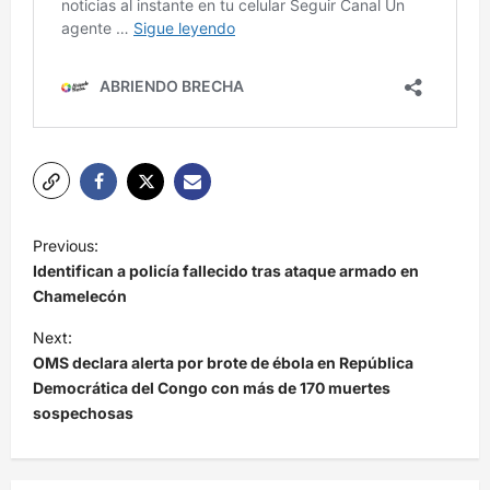
N
Previous:
a
Identifican a policía fallecido tras ataque armado en
v
Chamelecón
e
Next:
OMS declara alerta por brote de ébola en República
g
Democrática del Congo con más de 170 muertes
a
sospechosas
c
i