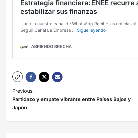
N
Previous:
Partidazo y empate vibrante entre Países Bajos y
a
Japón
v
e
g