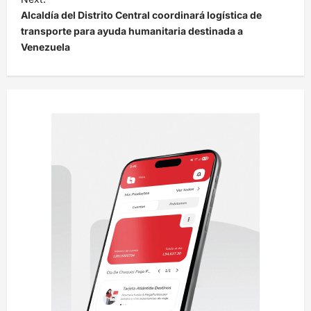
Alcaldía del Distrito Central coordinará logística de
g
transporte para ayuda humanitaria destinada a
a
Venezuela
c
i
ó
n
d
e
e
n
t
r
a
d