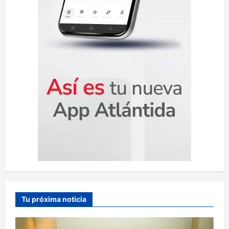
a
s
Tu próxima noticia