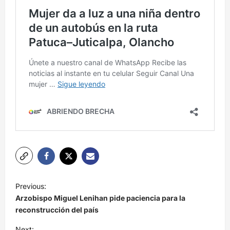
N
Previous:
a
Arzobispo Miguel Lenihan pide paciencia para la
v
reconstrucción del país
e
Next: