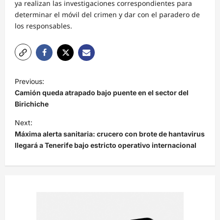
ya realizan las investigaciones correspondientes para
determinar el móvil del crimen y dar con el paradero de
los responsables.
N
Previous:
a
Camión queda atrapado bajo puente en el sector del
v
Birichiche
e
Next:
Máxima alerta sanitaria: crucero con brote de hantavirus
g
llegará a Tenerife bajo estricto operativo internacional
a
c
i
ó
n