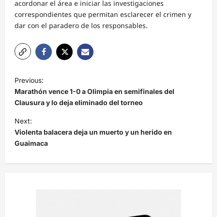
acordonar el área e iniciar las investigaciones
correspondientes que permitan esclarecer el crimen y
dar con el paradero de los responsables.
N
Previous:
a
Marathón vence 1-0 a Olimpia en semifinales del
v
Clausura y lo deja eliminado del torneo
e
Next:
Violenta balacera deja un muerto y un herido en
g
Guaimaca
a
c
i
ó
n