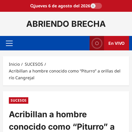
Saltar
jueves 6 de agosto del 2026
al
contenido
ABRIENDO BRECHA
En VIVO
Menú
principal
Inicio
SUCESOS
Acribillan a hombre conocido como “Piturro” a orillas del
río Cangrejal
SUCESOS
Acribillan a hombre
conocido como “Piturro” a