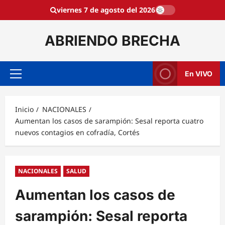
Saltar
viernes 7 de agosto del 2026
al
contenido
ABRIENDO BRECHA
En VIVO
Menú
principal
Inicio
NACIONALES
Aumentan los casos de sarampión: Sesal reporta cuatro
nuevos contagios en cofradía, Cortés
NACIONALES
SALUD
Aumentan los casos de
sarampión: Sesal reporta