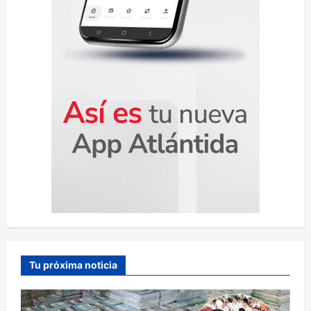
d
a
s
Tu próxima noticia