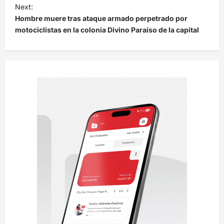
v
Next:
e
Hombre muere tras ataque armado perpetrado por
motociclistas en la colonia Divino Paraíso de la capital
g
a
c
i
ó
n
d
e
e
n
t
r
a