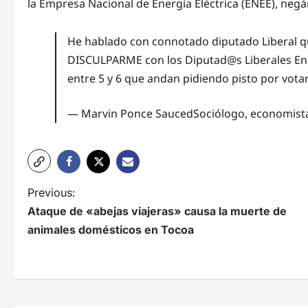
la Empresa Nacional de Energía Eléctrica (ENEE), negán
He hablado con connotado diputado Liberal q
DISCULPARME con los Diputad@s Liberales En 
entre 5 y 6 que andan pidiendo pisto por vota
— Marvin Ponce SaucedSociólogo, economista
N
Previous:
Ataque de «abejas viajeras» causa la muerte de
a
animales domésticos en Tocoa
v
e
g