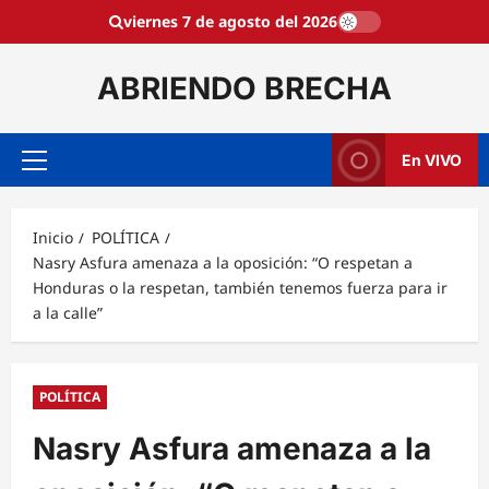
Saltar
viernes 7 de agosto del 2026
al
contenido
ABRIENDO BRECHA
En VIVO
Menú
principal
Inicio
POLÍTICA
Nasry Asfura amenaza a la oposición: “O respetan a
Honduras o la respetan, también tenemos fuerza para ir
a la calle”
POLÍTICA
Nasry Asfura amenaza a la