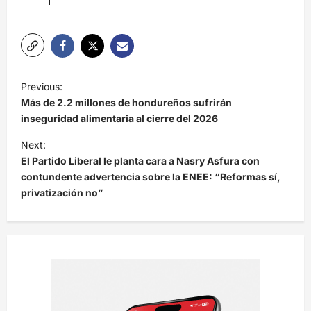
N
Previous:
a
Más de 2.2 millones de hondureños sufrirán
v
inseguridad alimentaria al cierre del 2026
e
Next:
El Partido Liberal le planta cara a Nasry Asfura con
g
contundente advertencia sobre la ENEE: “Reformas sí,
a
privatización no”
c
i
ó
n
d