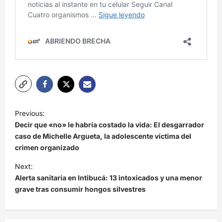
N
Previous:
a
Decir que «no» le habría costado la vida: El desgarrador
v
caso de Michelle Argueta, la adolescente víctima del
crimen organizado
e
Next:
g
Alerta sanitaria en Intibucá: 13 intoxicados y una menor
a
grave tras consumir hongos silvestres
c
i