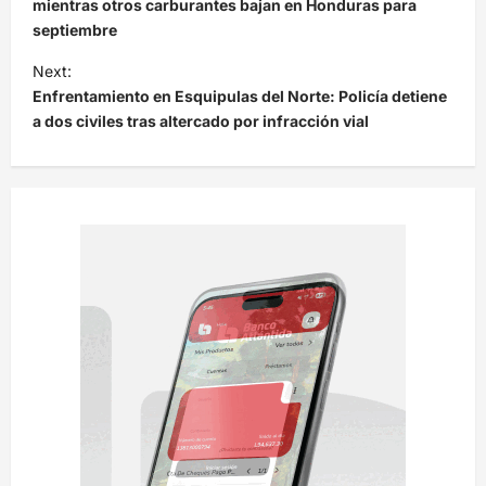
v
mientras otros carburantes bajan en Honduras para
septiembre
e
Next:
g
Enfrentamiento en Esquipulas del Norte: Policía detiene
a
a dos civiles tras altercado por infracción vial
c
i
ó
n
d
e
e
n
t
r
a