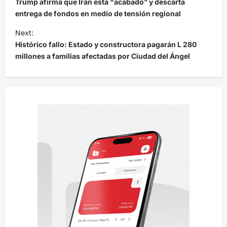
Trump afirma que Irán está “acabado” y descarta
v
entrega de fondos en medio de tensión regional
e
Next:
Histórico fallo: Estado y constructora pagarán L 280
g
millones a familias afectadas por Ciudad del Ángel
a
c
i
ó
n
d
e
e
n
t
r