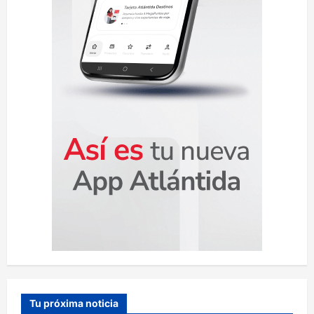
a
d
a
s
Tu próxima noticia