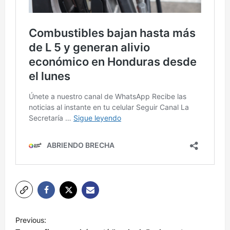
N
Previous:
a