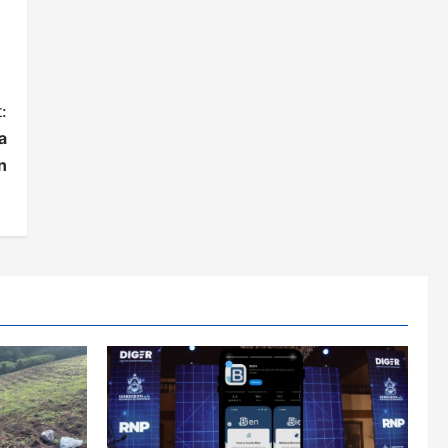
:
a
n