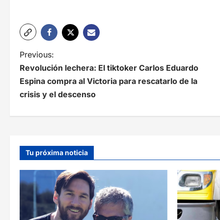
N
Previous:
Revolución lechera: El tiktoker Carlos Eduardo
a
Espina compra al Victoria para rescatarlo de la
v
crisis y el descenso
e
g
a
Tu próxima noticia
c
i
ó
n