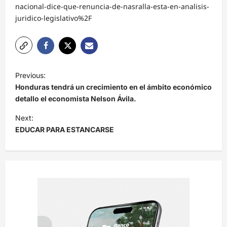
nacional-dice-que-renuncia-de-nasralla-esta-en-analisis-
juridico-legislativo%2F
N
Previous:
a
Honduras tendrá un crecimiento en el ámbito económico
v
detallo el economista Nelson Ávila.
e
Next:
EDUCAR PARA ESTANCARSE
g
a
c
i
ó
n
d