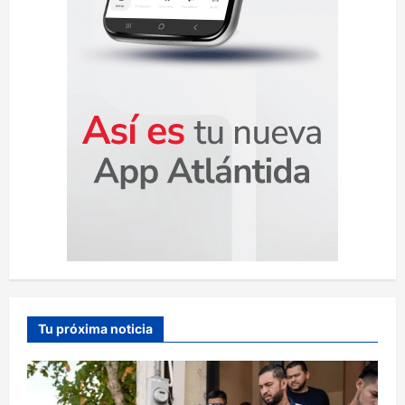
a
s
Tu próxima noticia