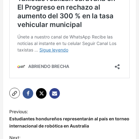
N
Previous:
a
Estudiantes hondureños representarán al país en torneo
v
internacional de robótica en Australia
e
Next: