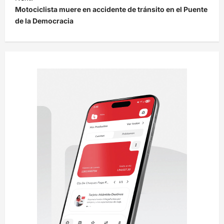
Motociclista muere en accidente de tránsito en el Puente
g
de la Democracia
a
c
i
ó
n
d
e
e
n
t
r
a
d