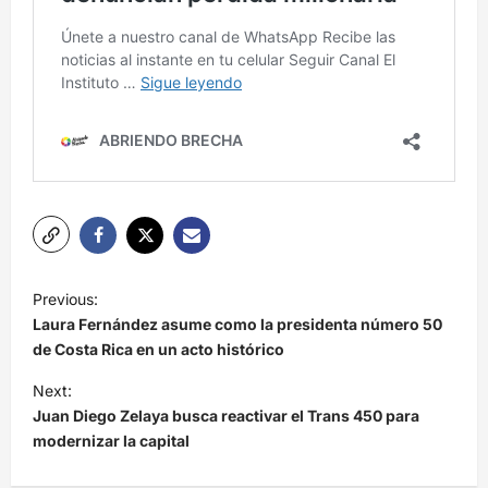
N
Previous:
a
Laura Fernández asume como la presidenta número 50
v
de Costa Rica en un acto histórico
e
Next:
Juan Diego Zelaya busca reactivar el Trans 450 para
g
modernizar la capital
a