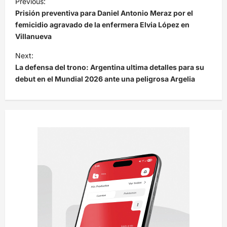
Previous:
a
Prisión preventiva para Daniel Antonio Meraz por el
v
femicidio agravado de la enfermera Elvia López en
Villanueva
e
Next:
g
La defensa del trono: Argentina ultima detalles para su
a
debut en el Mundial 2026 ante una peligrosa Argelia
c
i
ó
n
d
e
e
n
t