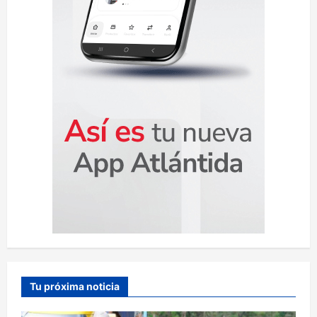
a
s
Tu próxima noticia