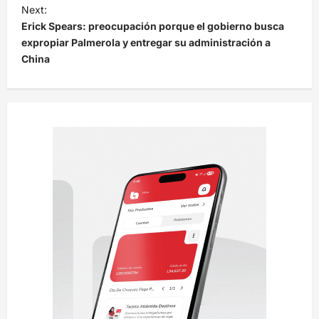
e
Next:
Erick Spears: preocupación porque el gobierno busca
g
expropiar Palmerola y entregar su administración a
a
China
c
i
ó
n
d
e
e
n
t
r
a
d