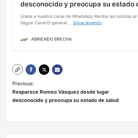
N
Previous:
Reaparece Romeo Vásquez desde lugar
a
desconocido y preocupa su estado de salud
v
e
g