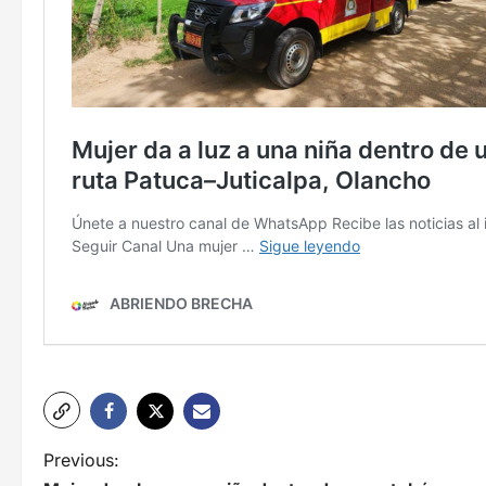
N
Previous: