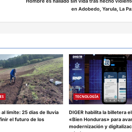
Hombre es hallado sin vida tras hecho violent
en Adobedo, Yarula, La Pa
ES
TECNOLOGÍA
al límite: 25 días de lluvia
DIGER habilita la billetera e
inir el futuro de los
«Bien Honduras» para avan
modernización y digitalizac