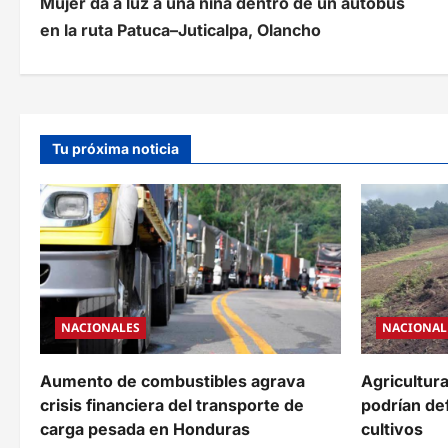
Mujer da a luz a una niña dentro de un autobús
a
en la ruta Patuca–Juticalpa, Olancho
v
e
g
Tu próxima noticia
a
c
i
ó
n
NACIONALES
NACIONAL
d
e
Aumento de combustibles agrava
Agricultura 
crisis financiera del transporte de
podrían def
e
carga pesada en Honduras
cultivos
n