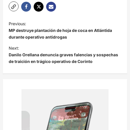
N
Previous:
a
MP destruye plantación de hoja de coca en Atlántida
v
durante operativo antidrogas
e
Next:
Danilo Orellana denuncia graves falencias y sospechas
g
de traición en trágico operativo de Corinto
a
c
i
ó
n
d
e
e