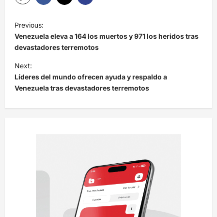
N
Previous:
a
Venezuela eleva a 164 los muertos y 971 los heridos tras
v
devastadores terremotos
e
Next:
Líderes del mundo ofrecen ayuda y respaldo a
g
Venezuela tras devastadores terremotos
a
c
i
ó
n
d
e
e
n