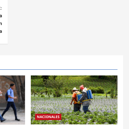
:
a
n
a
NACIONALES