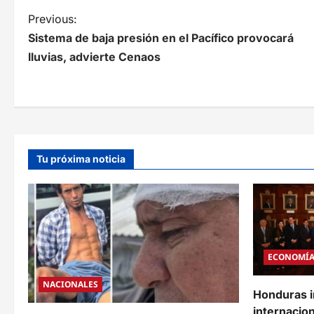
N
Previous:
Sistema de baja presión en el Pacífico provocará
a
lluvias, advierte Cenaos
v
e
g
a
Tu próxima noticia
c
i
ó
n
ECONOMÍ
d
NACIONALES
Honduras i
e
internacion